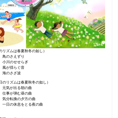
のリズムは春夏秋冬の如し）
 鳥のさえずり
小川のせせらぎ
 風が揺らぐ音
： 海のさざ波
日のリズムは春夏秋冬の如し）
元気が出る朝の曲
仕事が弾む昼の曲
気分転換の夕方の曲
一日の休息をとる夜の曲